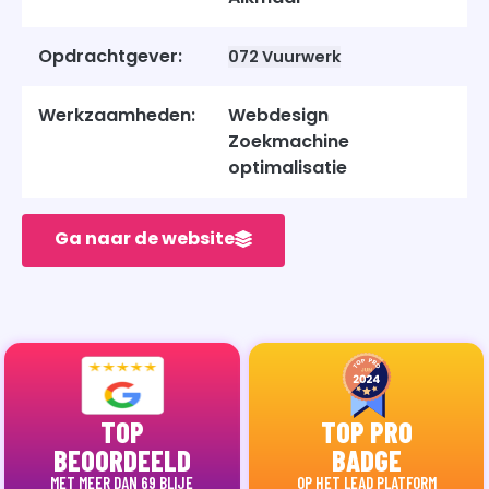
Opdrachtgever:
072 Vuurwerk
Werkzaamheden:
Webdesign
Zoekmachine
optimalisatie
Ga naar de website
TOP
TOP PRO
BEOORDEELD
BADGE
MET MEER DAN 69 BLIJE
OP HET LEAD PLATFORM