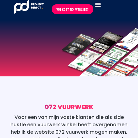
WAT KOST EEN WEBSITE?
REVIEWS ★★★★★
072 VUURWERK
Voor een van mijn vaste klanten die als side
hustle een vuurwerk winkel heeft overgenomen
heb ik de website 072 vuurwerk mogen maken.