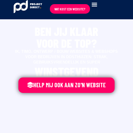
WAT KOST EEN WEBSITE?
BEN JIJ KLAAR
VOOR DE TOP?
IK, TIMO. ONTWERP / BOUW WEBSITES & WEBSHOPS
VOOR BEDRIJVEN IN OOSTHUIZEN: STRAK,
GEBRUIKSVRIENDELIJK EN SUPER
WINSTGEVEND
HELP MIJ OOK AAN ZO'N WEBSITE