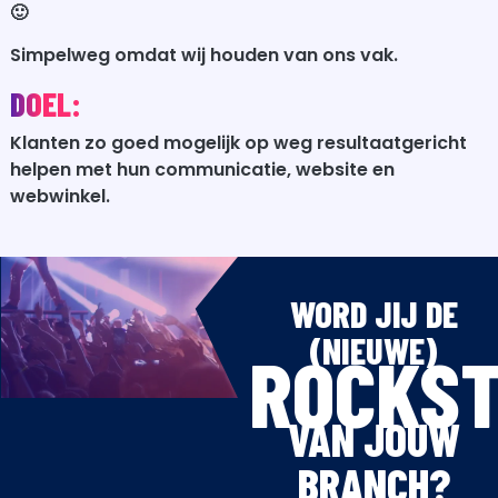
🙂
Simpelweg omdat wij houden van ons vak.
DOEL:
Klanten zo goed mogelijk op weg resultaatgericht
helpen met hun communicatie, website en
webwinkel.
WORD JIJ DE
(NIEUWE)
ROCKS
VAN JOUW
BRANCH?